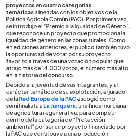
proyectos
en
cuatro categorías
temáticas
alineadas con los objetivos de la
Política Agrícola Común (PAC). Por primera vez,
se introdujo el “Premio a la Igualdad de Género”,
que reconoce un proyecto que promociona la
igualdad de género en las zonas rurales. Como
en ediciones anteriores, el público también tuvo
la oportunidad de votar por su proyecto
favorito a través de una votación popular que
atrajo más de 14.000 votos, el número más alto
en la historia del concurso.
Debido a la juventud de sus integrantes, y al
carácter temático de su explotación, el jurado
de la
Red Europa de la PAC
escogió como
semifinalista a
La Junquera
, una finca murciana
de agricultura regenerativa, para competir
dentro de la categoría de “Protección
ambiental” por ser un proyecto financiado por
la PAC que contribuye a una producción