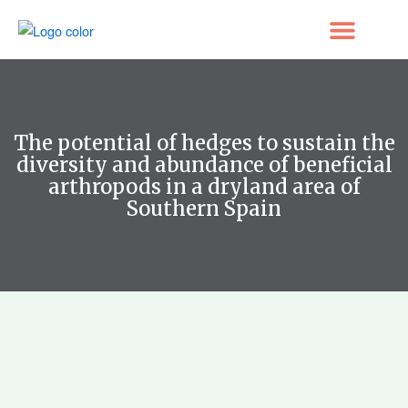
Ir
al
contenido
Nuestro trabajo
Prensa/Medios de comunicación
The potential of hedges to sustain the
diversity and abundance of beneficial
arthropods in a dryland area of
Southern Spain