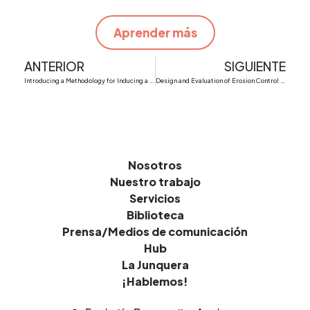
Aprender más
Ant
S
ANTERIOR
SIGUIENTE
Introducing a Methodology for Inducing a Paradigm Shift from Conventional to Regenerative Agricultural Practices
Design and Evaluation of Erosion Control Measures for an Agricultural Area the Case La Junquera, Murcia, Spain
Nosotros
Nuestro trabajo
Servicios
Biblioteca
Prensa/Medios de comunicación
Hub
La Junquera
¡Hablemos!