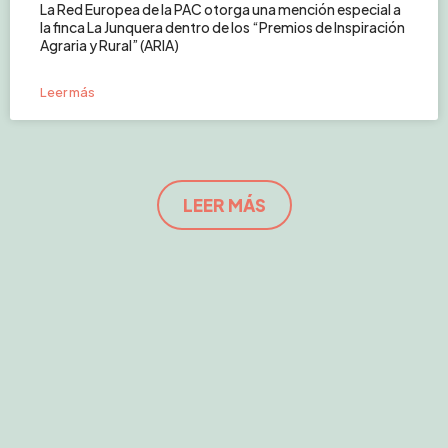
La Red Europea de la PAC otorga una mención especial a
la finca La Junquera dentro de los “Premios de Inspiración
Agraria y Rural” (ARIA)
Leer más
LEER MÁS