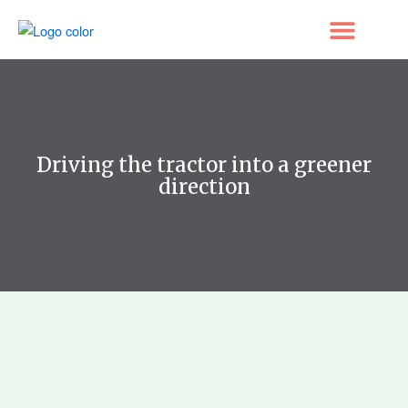
Ir
al
contenido
Nuestro trabajo
Prensa/Medios de comunicación
Driving the tractor into a greener
direction