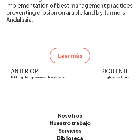
implementation of best management practices
preventing erosion on arable land by farmers in
Andalusia.
Leer más
Ant
S
ANTERIOR
SIGUIENTE
Bridging the gap between theory and practice in agro-ecological farming
Lighthouse Farms
Nosotros
Nuestro trabajo
Servicios
Biblioteca