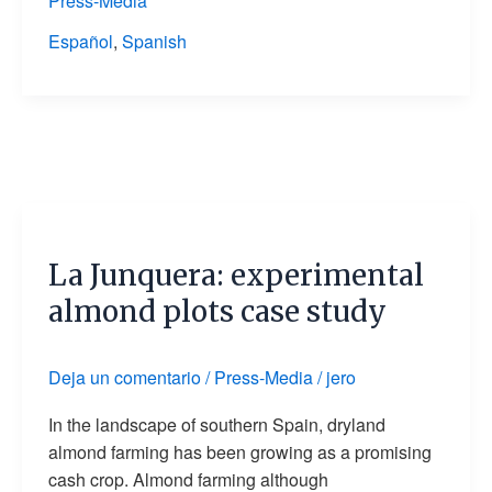
Press-Media
Español
,
Spanish
La
Junquera:
La Junquera: experimental
experimental
almond
almond plots case study
plots
case
Deja un comentario
/
Press-Media
/
jero
study
In the landscape of southern Spain, dryland
almond farming has been growing as a promising
cash crop. Almond farming although