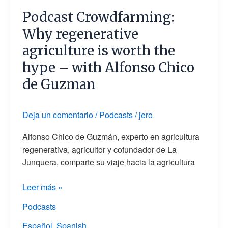
Crowdfarming:
Podcast Crowdfarming:
Why
regenerative
Why regenerative
agriculture
agriculture is worth the
is
hype – with Alfonso Chico
worth
the
de Guzman
hype
–
Deja un comentario
/
Podcasts
/
jero
with
Alfonso
Alfonso Chico de Guzmán, experto en agricultura
Chico
regenerativa, agricultor y cofundador de La
de
Junquera, comparte su viaje hacia la agricultura
Guzman
Leer más »
Podcasts
Español
,
Spanish