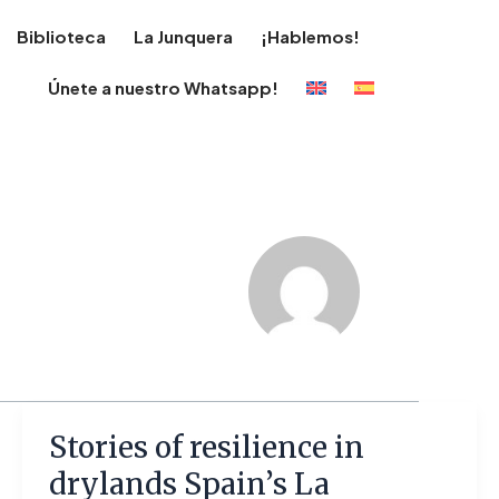
Biblioteca
La Junquera
¡Hablemos!
Únete a nuestro Whatsapp!
Stories
Stories of resilience in
of
drylands Spain’s La
resilience