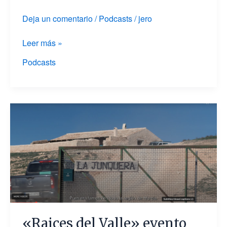
Deja un comentario
/
Podcasts
/
jero
Leer más »
Podcasts
«Raices
del
Valle»
evento
en
La
Junquera
«Raices del Valle» evento