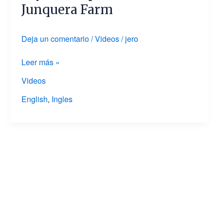
Junquera Farm
in
drylands
Spain’s
Deja un comentario
/
Videos
/
jero
La
Junquera
Leer más »
Farm
Videos
English
,
Ingles