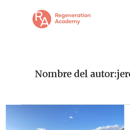
Ir
al
contenido
Nombre del autor:jer
Entrevista
a
Jacobo
Monereo,