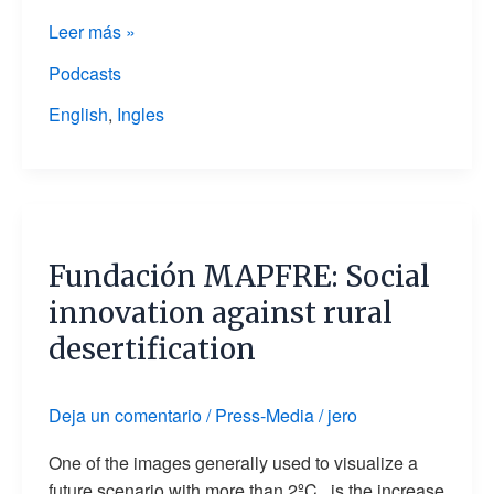
La
Leer más »
Junquera)
Podcasts
English
,
Ingles
Fundación
MAPFRE:
Fundación MAPFRE: Social
Social
innovation
innovation against rural
against
desertification
rural
desertification
Deja un comentario
/
Press-Media
/
jero
One of the images generally used to visualize a
future scenario with more than 2ºC , is the increase