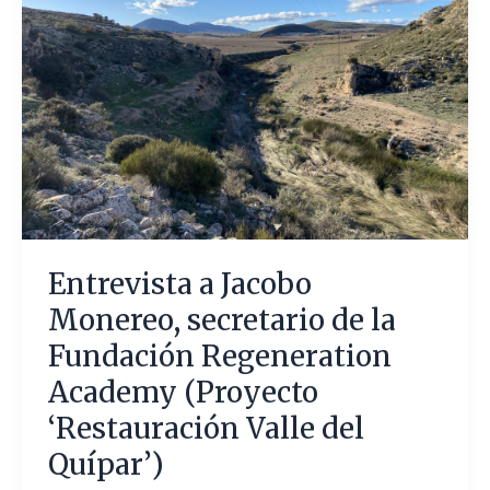
secretario
de
la
Fundación
Regeneration
Academy
(Proyecto
‘Restauración
Valle
del
Entrevista a Jacobo
Quípar’)
Monereo, secretario de la
Fundación Regeneration
Academy (Proyecto
‘Restauración Valle del
Quípar’)