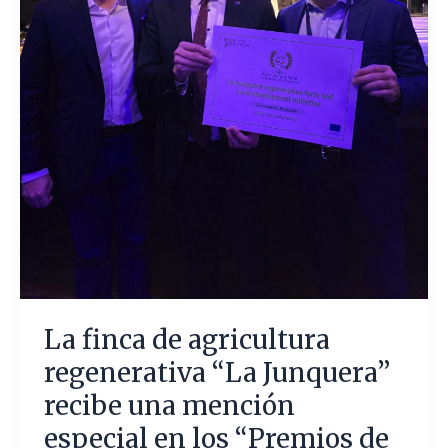
especial
en
los
“Premios
de
Inspiración
Agraria
y
Rural”
2024
La finca de agricultura
regenerativa “La Junquera”
recibe una mención
especial en los “Premios de