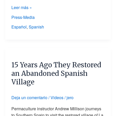
árido
Leer más »
de
España,
Press-Media
en
Español
,
Spanish
imágenes
15
Years
15 Years Ago They Restored
Ago
They
an Abandoned Spanish
Restored
Village
an
Abandoned
Spanish
Deja un comentario
/
Videos
/
jero
Village
Permaculture instructor Andrew Millison journeys
to Southern Spain to visit the restored village of La