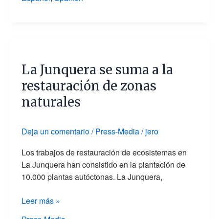
La
Junquera
La Junquera se suma a la
se
suma
restauración de zonas
a
naturales
la
restauración
de
Deja un comentario
/
Press-Media
/
jero
zonas
Los trabajos de restauración de ecosistemas en
naturales
La Junquera han consistido en la plantación de
10.000 plantas autóctonas. La Junquera,
Leer más »