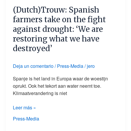
Spanish
(Dutch)Trouw: Spanish
farmers
take
farmers take on the fight
on
against drought: ‘We are
the
restoring what we have
fight
against
destroyed’
drought:
‘We
Deja un comentario
/
Press-Media
/
jero
are
restoring
Spanje is het land in Europa waar de woestijn
what
oprukt. Ook het tekort aan water neemt toe.
we
Klimaatverandering is niet
have
destroyed’
Leer más »
Press-Media