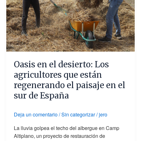
paisaje
en
el
sur
de
España
Oasis en el desierto: Los
agricultores que están
regenerando el paisaje en el
sur de España
Deja un comentario
/
Sin categorizar
/
jero
La lluvia golpea el techo del albergue en Camp
Altiplano, un proyecto de restauración de