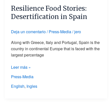
Food
Resilience Food Stories:
Stories:
Desertification
Desertification in Spain
in
Spain
Deja un comentario
/
Press-Media
/
jero
Along with Greece, Italy and Portugal, Spain is the
country in continental Europe that is faced with the
largest percentage
Leer más »
Press-Media
English
,
Ingles