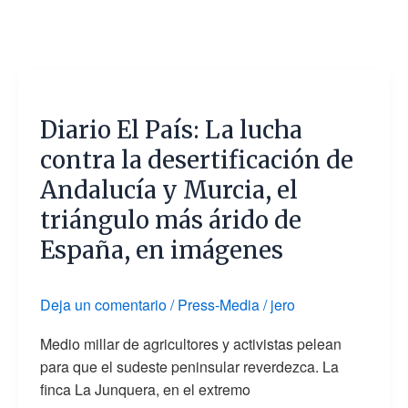
Diario
El
Diario El País: La lucha
País:
La
contra la desertificación de
lucha
Andalucía y Murcia, el
contra
triángulo más árido de
la
desertificación
España, en imágenes
de
Andalucía
Deja un comentario
/
Press-Media
/
jero
y
Murcia,
Medio millar de agricultores y activistas pelean
el
para que el sudeste peninsular reverdezca. La
triángulo
finca La Junquera, en el extremo
más