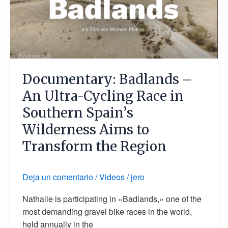
Ultra-
Cycling
Race
in
Southern
Spain’s
Documentary: Badlands –
Wilderness
An Ultra-Cycling Race in
Aims
Southern Spain’s
to
Wilderness Aims to
Transform
the
Transform the Region
Region
Deja un comentario
/
Videos
/
jero
Nathalie is participating in «Badlands,» one of the
most demanding gravel bike races in the world,
held annually in the