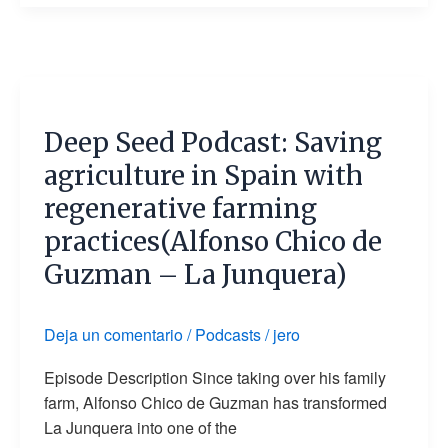
Deep
Seed
Deep Seed Podcast: Saving
Podcast:
Saving
agriculture in Spain with
agriculture
regenerative farming
in
practices(Alfonso Chico de
Spain
with
Guzman – La Junquera)
regenerative
farming
Deja un comentario
/
Podcasts
/
jero
practices(Alfonso
Chico
Episode Description Since taking over his family
de
farm, Alfonso Chico de Guzman has transformed
Guzman
La Junquera into one of the
–